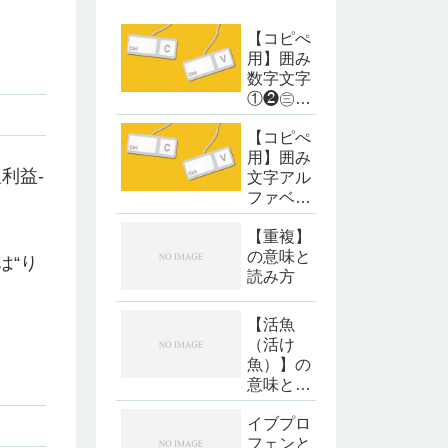
【コピぺ
用】囲み
数字文字
①❷㊂㈣
❺
【コピぺ
用】囲み
利益-
文字アル
ファベッ
ト・カタ
【重複】
カナ
の意味と
は“り
読み方
【活魚
（活け
魚）】の
意味と読
み方
イブプロ
フェンと