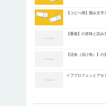
【コピぺ用】囲み文字
【重複】の意味と読み
【活魚（活け魚）】の
イブプロフェンとアセ