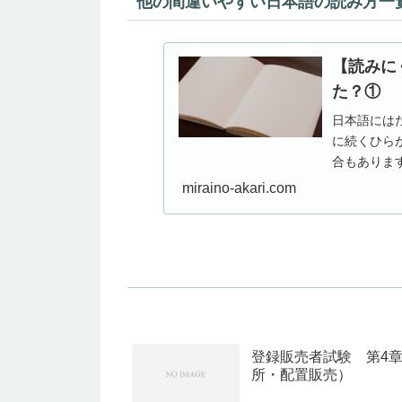
他の間違いやすい日本語の読み方一
【読みに
た？①
日本語には
に続くひら
合もありま
来の読み方が
miraino-akari.com
登録販売者試験 第4
所・配置販売）