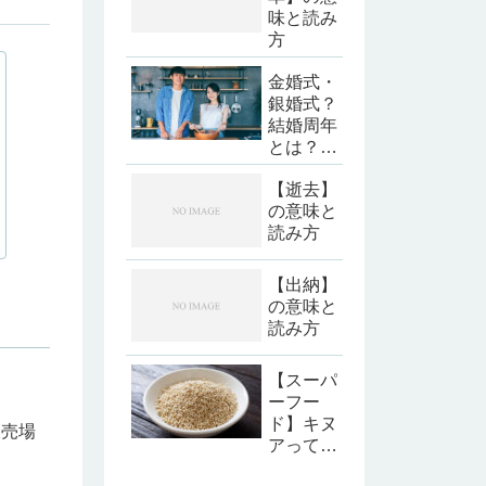
味と読み
方
金婚式・
銀婚式？
結婚周年
とは？そ
の②6周
【逝去】
年から
の意味と
10周年
読み方
とおすす
めのプレ
ゼントに
【出納】
ついて
の意味と
読み方
【スーパ
ーフー
ド】キヌ
販売場
アって知
ってる？