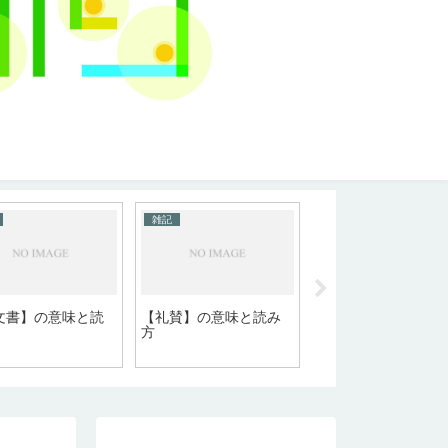
雑記
雑記
文書】の意味と読
【礼賛】の意味と読み
【既存】の意味と読
方
方