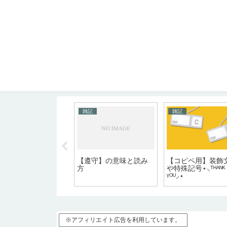
記
雑記
雑記
孕む】の意味と読み
【遵守】の意味と読み
【コピペ用】装飾
方
や特殊記号⋆⸜ᵀᴴᴬᴺᴷ
ᵞᴼᵁ⸝⋆
※アフィリエイト広告を利用しています。