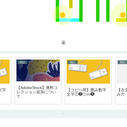
薬
雑記
雑記
雑記
【AdobeStock】無料コ
文字
【コピぺ用】囲み数字
【古
レクション追加につい
文字①❷㊂㈣❺
み方
て