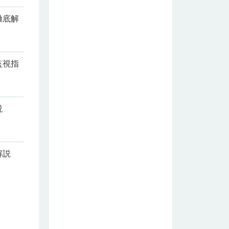
実はこん
なに凄い
徹底解
食べ物だ
った！
監視指
説
解説