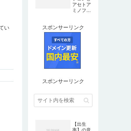
アセトア
ミノフェ
ンの違い
とは？成
スポンサーリンク
てい
分や特徴
を解説
スポンサーリンク
【出生
率】の意