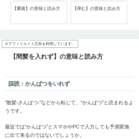
】
【重複】の意味と読み方
【孕む】の意味と読み方
【
殊記
※アフィリエイト広告を利用しています。
【間髪を入れず】の意味と読み方
誤読：かんぱつをいれず
“散髪-さんぱつ-”などから転じて、“かんぱつ”と読まれるよ
うです。
最近では“かんぱつ”とスマホやPCで入力しても予測変換
に出て来るのではないでしょうか。