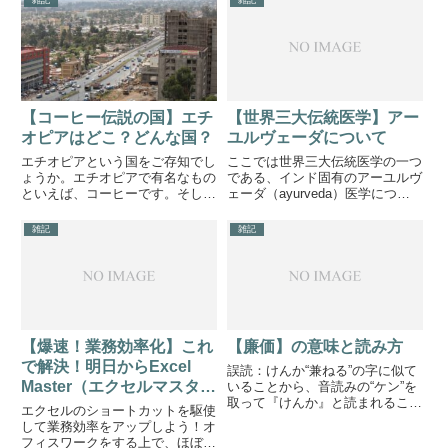
雑記
雑記
ていたが、現在は“すいとう”...
ですし、戻ることはできません。
毎日毎日を一歩づつ前に進んでい
く、後悔をすることがあったな...
【コーヒー伝説の国】エチ
【世界三大伝統医学】アー
オピアはどこ？どんな国？
ユルヴェーダについて
エチオピアという国をご存知でし
ここでは世界三大伝統医学の一つ
ょうか。エチオピアで有名なもの
である、インド固有のアーユルヴ
といえば、コーヒーです。そして
ェーダ（ayurveda）医学につい
世界遺産が9つもあります。その
て解説していきます。アーユルヴ
内、代表的なものにダナギル砂漠
ェーダについてアーユルヴェーダ
雑記
雑記
というものがあります。そして、
には約5000年ほどの歴史があ
東京ではエチオピアコーヒーとカ
り、サンスクリット語のアーユス
リー（カレー）を出すエチオピ
（生命）とヴェーダ（知識...
ア...
【爆速！業務効率化】これ
【廉価】の意味と読み方
で解決！明日からExcel
誤読：けんか“兼ねる”の字に似て
Master（エクセルマスタ
いることから、音読みの“ケン”を
取って『けんか』と読まれること
ー）！
エクセルのショートカットを駆使
があります。“廉”の字は音読みで
して業務効率をアップしよう！オ
は“レン”と読みます。注意しまし
フィスワークをする上で、ほぼど