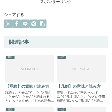
スポンサーリンク
シェアする
関連記事
雑記
雑記
【琴線】の意味と読み方
【凡例】の意味と読み方
誤読：ことせん”琴-こと-”と読む
誤読：ぼんれい“平凡-へいぼ
ことから”ことせん”と読まれるこ
ん-”や“凡才-ぼんさい-”などの使用
ともありますが、こちらの語句は
頻度が高いため“凡-ぼん-”と読ま
どちらかというと、読み間違いよ
れがちです。汎用も“はんよう”と
りも言葉の使用方法の誤りがよく
よみますが、“ぼんよう”と読まれ
雑記
雑記