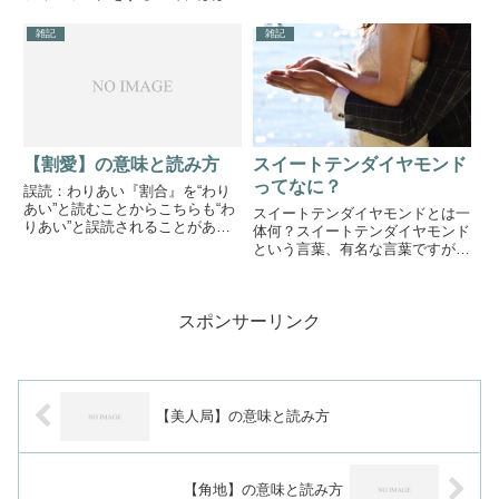
ょう。よみ：れんか値段が安いこ
の部署でもよく使うウインドウズ
と。価値が低いこと。単純に値段
のアプリケーションといえば、ワ
雑記
雑記
が安いことも言いますが...
ードやエクセルではないでしょう
か。中でもエクセルは表計算やデ
ータ作成などができることか
ら、...
【割愛】の意味と読み方
スイートテンダイヤモンド
ってなに？
誤読：わりあい『割合』を“わり
あい”と読むことからこちらも“わ
スイートテンダイヤモンドとは一
りあい”と誤読されることがあり
体何？スイートテンダイヤモンド
ます。しかし、『割愛』は誤読よ
という言葉、有名な言葉ですが、
りも本来の意味とは異なる使用方
もしかすると初めて聞く方もいら
法が目立つことの方が顕著です。
っしゃるかもしれません。スイー
同じような内容を繰り返すため、
トテンダイヤモンドとは、結婚
言わずとも表に記載してあるの...
スポンサーリンク
10周年記念にダイヤモンドを贈
るということなのですが、これは
日...
【美人局】の意味と読み方
【角地】の意味と読み方