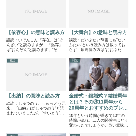
起こっているようです。最近は気
がちです。現代の予測変換は誤読
分を害するといったことを表現す
にも幅広く対応しているので『ぼ
る際にも用いられているよ...
んれい』と入力し...
【依存心】の意味と読み方
【大舞台】の意味と読み方
誤読：いぞんしん『存在』は“そ
誤読：だいぶたい辞書にも”だい
んざい”と読みますが、『温存』
ぶたい”という読み方は載ってお
は“おんぞん”と読みます。“そ
らず、原則読み方は”おおぶた
ん”と“ぞん”の読み方の混同によ
い”ですが過去のテレビなどの放
り、“いぞんしん”と読まれること
送で”おおぶたい”と”だいぶた
雑記
雑記
があります。『既存』と同じ
い”を意味に合わせて使い合わせ
く、“きそん”と読むのが本来の読
ていたこともあったようです。
み方ですが、慣用読みの“いぞ...
（現在は”おおぶたい”に統一）読
み...
【出納】の意味と読み方
金婚式・銀婚式？結婚周年
とは？その③11周年から
誤読：しゅつのう、しゅっとう元
20周年とおすすめのプレゼ
来、『出納』は“しゅつのう”と読
まれていましたが、“すいとう”と
ントについて
10年という時間が過ぎて10年の
読まれることが一般的な読み方
時間が流れ、二人の関係性はどう
（慣用読み）とされるようになっ
変わったでしょうか。良い意味で
てしまったという経緯がありま
変化をし、お互いに成長できたで
す。本来は“しゅつのう”と読まれ
しょうか。時間というものは有限