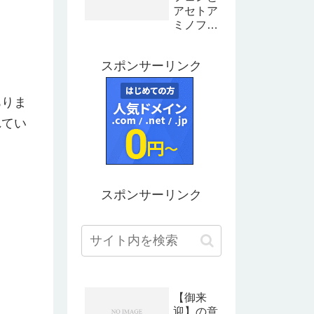
アセトア
ミノフェ
ンの違い
とは？成
スポンサーリンク
分や特徴
を解説
ありま
れてい
スポンサーリンク
【御来
迎】の意