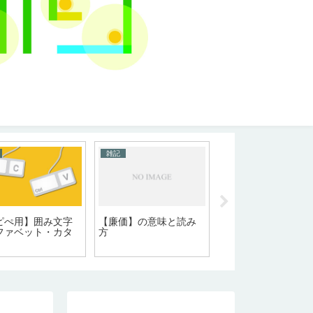
雑記
雑記
ピぺ用】囲み文字
【廉価】の意味と読み
【コピぺ用】囲み数
ファベット・カタ
方
文字①❷㊂㈣❺