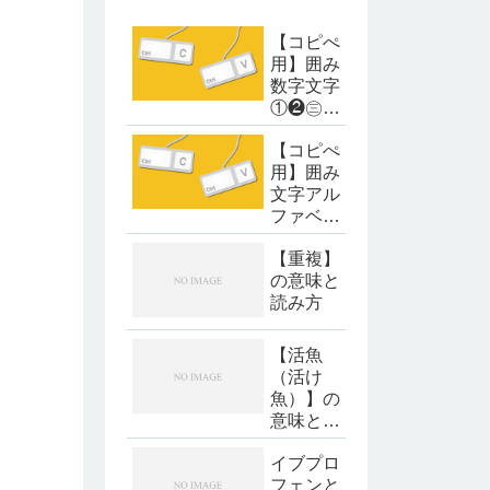
【コピぺ
用】囲み
数字文字
①❷㊂㈣
❺
【コピぺ
用】囲み
文字アル
ファベッ
ト・カタ
【重複】
カナ
の意味と
読み方
【活魚
（活け
魚）】の
意味と読
み方
イブプロ
フェンと