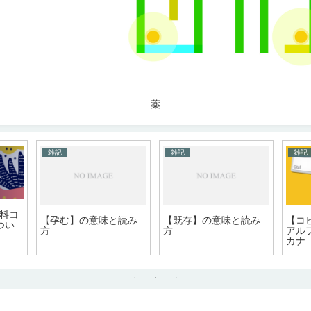
薬
雑記
雑記
雑記
無料コ
【孕む】の意味と読み
【既存】の意味と読み
【コ
つい
方
方
アル
カナ