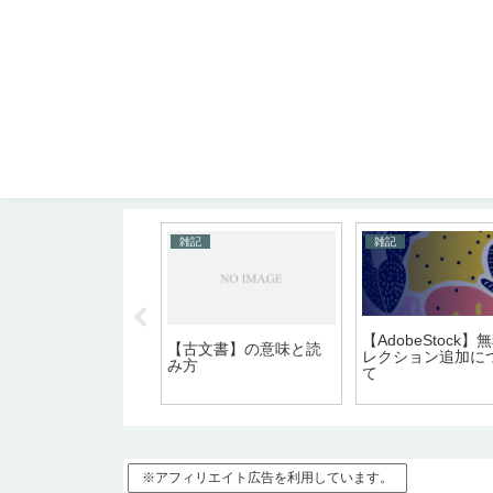
記
雑記
雑記
【AdobeStock】
活魚（活け魚）】の
【古文書】の意味と読
レクション追加に
味と読み方
み方
て
※アフィリエイト広告を利用しています。