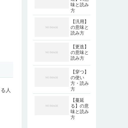
味と読み
方
【汎用】
の意味と
読み方
【更迭】
の意味と
読み方
【穿つ】
の使い
方・読み
方
きる人
【蔓延
る】の意
味と読み
方