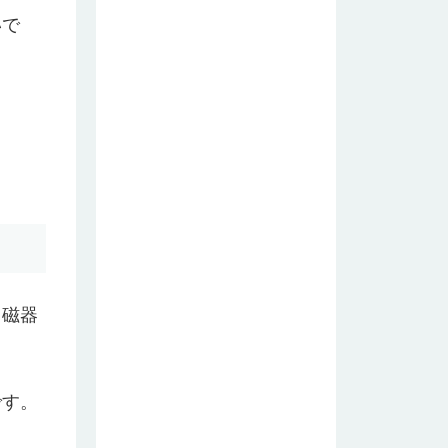
いで
ら磁器
です。