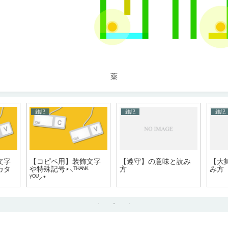
薬
雑記
雑記
雑記
文字
【コピペ用】装飾文字
【遵守】の意味と読み
【大
カタ
や特殊記号⋆⸜ᵀᴴᴬᴺᴷ
方
み方
ᵞᴼᵁ⸝⋆