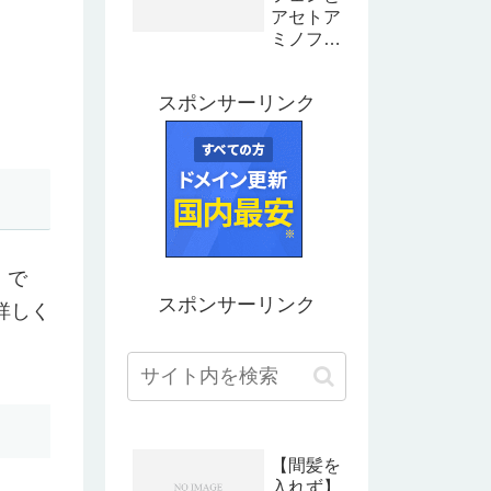
アセトア
ミノフェ
ンの違い
とは？成
スポンサーリンク
分や特徴
を解説
】で
スポンサーリンク
詳しく
【間髪を
入れず】