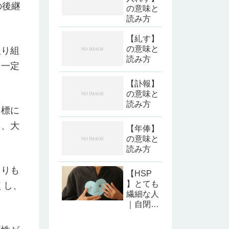
の後継
の意味と
読み方
【糺す】
の意味と
取り組
読み方
る一定
【訃報】
の意味と
読み方
目標に
と、大
【年俸】
の意味と
読み方
よりも
【HSP
】とても
くし、
繊細な人
｜自閉症
とHSP
の違いに