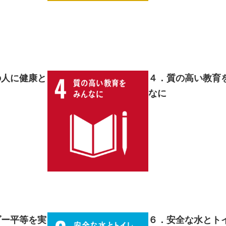
の人に健康と
４．質の高い教育
なに
ダー平等を実
６．安全な水とト