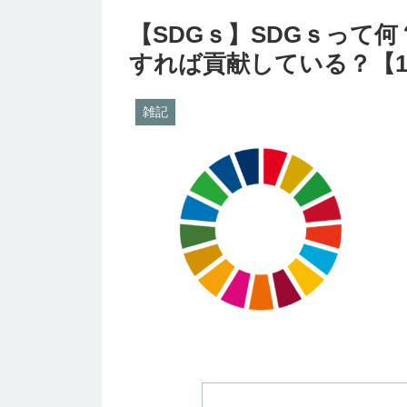
【SDGｓ】SDGｓって
すれば貢献している？【1
雑記