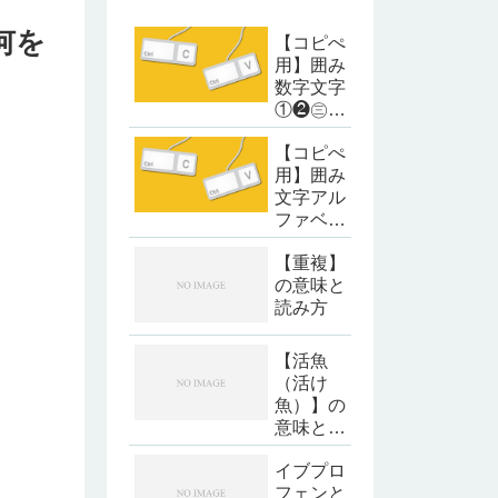
何を
【コピぺ
用】囲み
数字文字
①❷㊂㈣
❺
【コピぺ
用】囲み
文字アル
ファベッ
ト・カタ
【重複】
カナ
の意味と
読み方
【活魚
（活け
魚）】の
意味と読
み方
イブプロ
フェンと