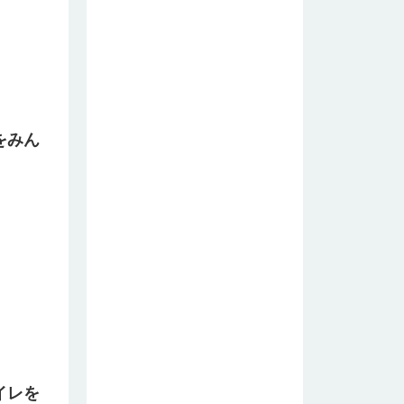
をみん
イレを