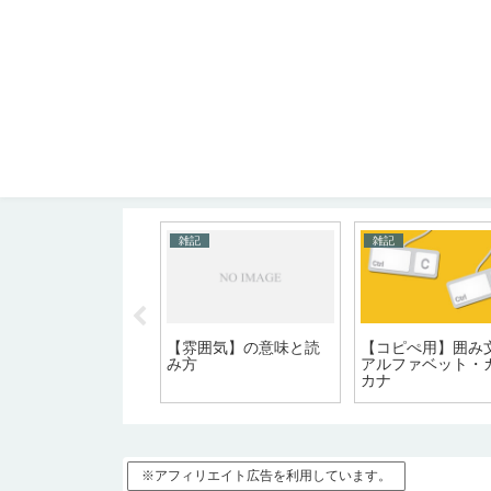
記
雑記
雑記
孕む】の意味と読み
【雰囲気】の意味と読
【コピぺ用】囲み
み方
アルファベット・
カナ
※アフィリエイト広告を利用しています。