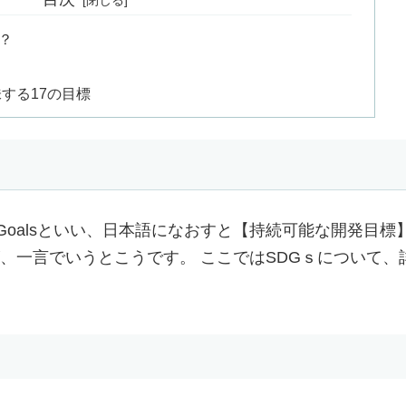
？
する17の目標
opment Goalsといい、日本語になおすと【持続可能な開発目標
、一言でいうとこうです。 ここではSDGｓについて、