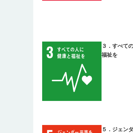
３．すべて
福祉を
５．ジェン