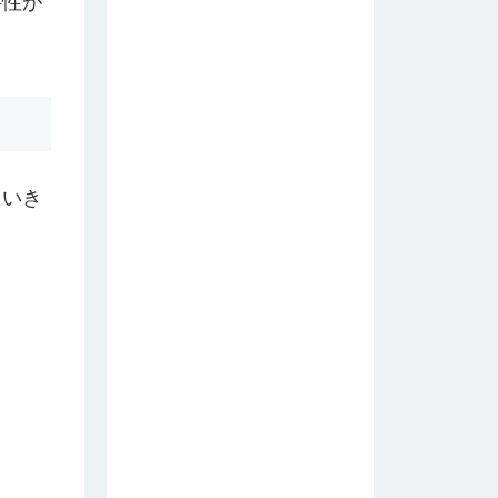
要性が
ついて
ていき