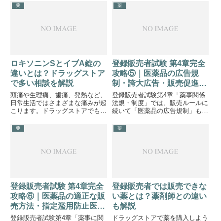
分類」「リスク区分」は毎年のよ
方が分かりやすく理解できます。
薬
薬
うに出題される重要テーマです。
特に要指導医薬品・第一類医薬
品・指定第二類医薬品の違いは、
ひっ...
ロキソニンSとイブA錠の
登録販売者試験 第4章完全
違いとは？ドラッグストア
攻略⑤｜医薬品の広告規
で多い相談を解説
制・誇大広告・販売促進を
徹底解説
頭痛や生理痛、歯痛、発熱など、
登録販売者試験第4章「薬事関係
日常生活ではさまざまな痛みが起
法規・制度」では、販売ルールに
こります。ドラッグストアでも痛
続いて「医薬品の広告規制」も重
み止めを探して来店される方は多
要な学習テーマです。医薬品は人
く、「ロキソニンとイブは何が違
の健康に直接関わるため、一般の
薬
薬
いますか？」「どちらを選べばい
商品と同じように自由な広告が認
いですか？」「いつもイブを飲ん
められているわけではありませ
でいるけどロキソニンの方がい
ん。特に押さえておきたいのが、
い...
「...
登録販売者試験 第4章完全
登録販売者では販売できな
攻略⑥｜医薬品の適正な販
い薬とは？薬剤師との違い
売方法・指定濫用防止医薬
も解説
品・監視指導を徹底解説
登録販売者試験第4章「薬事に関
ドラッグストアで薬を購入しよう