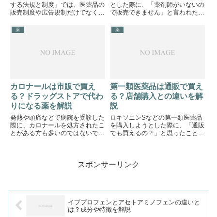
する法規と制度」では、医薬品の
とした際に、「薬剤師がいないの
販売制度や広告規制だけでなく、
で販売できません」と言われたこ
「医薬品を適正に販売するための
とはないでしょうか。同じように
ルール」も重要な学習テーマで
並んでいる市販薬でも、登録販売
薬
薬
す。特に、「医薬品の組み合わせ
者が販売できる薬と販売できない
販売」「懸賞・景品による広告」
薬があります。ここでは、登録販
「指定濫用防止医薬品の販売ルー
売者が販売できる薬と販売でき
ル...
な...
カロナールは市販で買え
第一類医薬品は通販で買え
る？ドラッグストアで代わ
る？店舗購入との違いを解
りになる薬を解説
説
発熱や頭痛などで病院を受診した
ロキソニンSなどの第一類医薬品
際に、カロナールを処方されたこ
を購入しようとした際に、「通販
とがある方も多いのではないでし
でも買えるの？」と思ったことは
ょうか。服用した経験から、「ド
ないでしょうか。第一類医薬品は
ラッグストアでも買える？」「病
薬剤師による情報提供が必要なた
院に行かず同じ薬を購入でき
め「店舗でしか買えないので
スポンサーリンク
る？」と考える方も少なくありま
は？」と考える方もいらっしゃる
せん。カロナールは広く使用され
でしょう。しかし、第一類医薬品
てい...
は一...
イブプロフェンとアセトアミノフェンの違いと
は？成分や特徴を解説