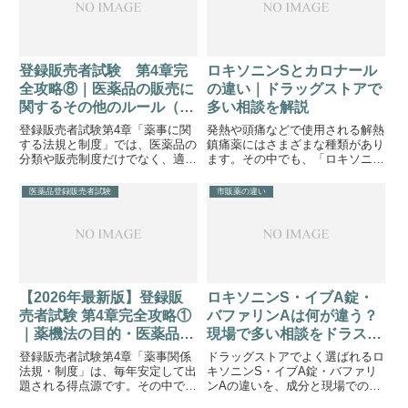
問題として繰り返し出題されてい
す。また、市販薬や病院で処方さ
ま...
れ...
登録販売者試験 第4章完
ロキソニンSとカロナール
全攻略⑧｜医薬品の販売に
の違い｜ドラッグストアで
関するその他のルール（競
多い相談を解説
売・販売場所・配置販売）
登録販売者試験第4章「薬事に関
発熱や頭痛などで使用される解熱
する法規と制度」では、医薬品の
鎮痛薬にはさまざまな種類があり
分類や販売制度だけでなく、適正
ます。その中でも、「ロキソニ
な販売を確保するための細かなル
ン」と「カロナール」は名前を聞
ールも重要です。特に、「医薬品
いたことがある方も多いかもしれ
医薬品登録販売者試験
市販薬の違い
の競売」「許可を受けた場所以外
ません。ドラッグストアでも、
での販売」「配置販売業における
「病院でカロナールをもらったこ
販売方法」は、試験で問われや
とがある」「ロキソニンの方が強
す...
いの...
【2026年最新版】登録販
ロキソニンS・イブA錠・
売者試験 第4章完全攻略①
バファリンAは何が違う？
｜薬機法の目的・医薬品の
現場で多い相談をドラスト
分類・リスク区分を徹底解
店長が解説
登録販売者試験第4章「薬事関係
ドラッグストアでよく選ばれるロ
説
法規・制度」は、毎年安定して出
キソニンS・イブA錠・バファリ
題される得点源です。その中で
ンAの違いを、成分と現場での選
も、「薬機法の目的」「医薬品の
ばれ方から解説。痛み止めの選び