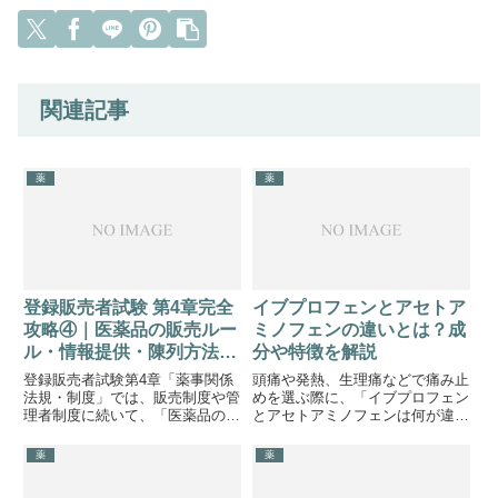
関連記事
薬
薬
登録販売者試験 第4章完全
イブプロフェンとアセトア
攻略④｜医薬品の販売ルー
ミノフェンの違いとは？成
ル・情報提供・陳列方法を
分や特徴を解説
徹底解説
登録販売者試験第4章「薬事関係
頭痛や発熱、生理痛などで痛み止
法規・制度」では、販売制度や管
めを選ぶ際に、「イブプロフェン
理者制度に続いて、「医薬品の販
とアセトアミノフェンは何が違う
売ルール」も頻出テーマです。特
の？」と思ったことがある方もい
に「情報提供の義務」「陳列方
るのではないでしょうか。どちら
薬
薬
法」「要指導医薬品・指定第二類
も解熱鎮痛成分として広く使用さ
医薬品の販売方法」は、ひっかけ
れていますが、成分は異なりま