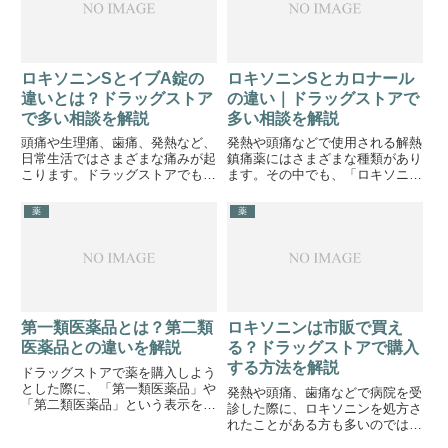
ロキソニンSとイブA錠の
ロキソニンSとカロナール
違いとは？ドラッグストア
の違い｜ドラッグストアで
で多い相談を解説
多い相談を解説
頭痛や生理痛、歯痛、発熱など、
発熱や頭痛などで使用される解熱
日常生活ではさまざまな痛みが起
鎮痛薬にはさまざまな種類があり
こります。ドラッグストアでも痛
ます。その中でも、「ロキソニ
み止めを探して来店される方は多
ン」と「カロナール」は名前を聞
く、「ロキソニンとイブは何が違
いたことがある方も多いかもしれ
薬
薬
いますか？」「どちらを選べばい
ません。ドラッグストアでも、
いですか？」「いつもイブを飲ん
「病院でカロナールをもらったこ
でいるけどロキソニンの方がい
とがある」「ロキソニンの方が強
い...
いの...
第一類医薬品とは？第二類
ロキソニンは市販で買え
医薬品との違いを解説
る？ドラッグストアで購入
する方法を解説
ドラッグストアで薬を購入しよう
とした際に、「第一類医薬品」や
発熱や頭痛、歯痛などで病院を受
「第二類医薬品」という表示を見
診した際に、ロキソニンを処方さ
たことはないでしょうか。それを
れたことがある方も多いのではな
見たところで、「何が違うの？」
いでしょうか。服用した経験か