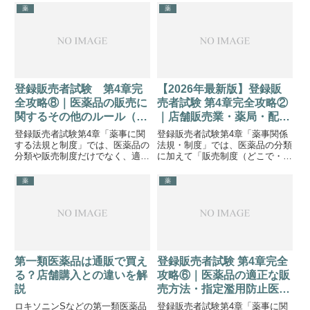
「どちらを選べばいいの？」と思
ら、「ドラッグストアでも買え
薬
薬
う方も少なくありません。市販薬
る？」「病院に行かず購入でき
はリスクに応じて分類されてお
る？」と考える方も少なくありま
り...
せん。ロキソニンは広く使用され
ている...
登録販売者試験 第4章完
【2026年最新版】登録販
全攻略⑧｜医薬品の販売に
売者試験 第4章完全攻略②
関するその他のルール（競
｜店舗販売業・薬局・配置
売・販売場所・配置販売）
販売業の違いを徹底解説
登録販売者試験第4章「薬事に関
登録販売者試験第4章「薬事関係
する法規と制度」では、医薬品の
法規・制度」では、医薬品の分類
分類や販売制度だけでなく、適正
に加えて「販売制度（どこで・誰
な販売を確保するための細かなル
が・どのように販売するか）」が
ールも重要です。特に、「医薬品
よく問われます。特に「薬局・店
薬
薬
の競売」「許可を受けた場所以外
舗販売業・配置販売業」の違い
での販売」「配置販売業における
は、毎年問われる重要論点です。
販売方法」は、試験で問われや
本記事では、この3つの制度を試
す...
験...
第一類医薬品は通販で買え
登録販売者試験 第4章完全
る？店舗購入との違いを解
攻略⑥｜医薬品の適正な販
説
売方法・指定濫用防止医薬
品・監視指導を徹底解説
ロキソニンSなどの第一類医薬品
登録販売者試験第4章「薬事に関