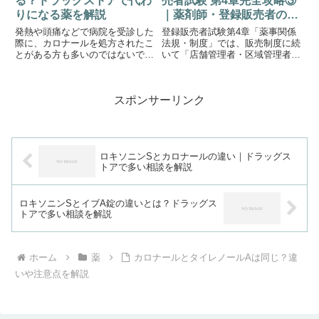
る？ドラッグストアで代わ
売者試験 第4章完全攻略③
りになる薬を解説
｜薬剤師・登録販売者の役
割と業務範囲を徹底解説
発熱や頭痛などで病院を受診した
登録販売者試験第4章「薬事関係
際に、カロナールを処方されたこ
法規・制度」では、販売制度に続
とがある方も多いのではないでし
いて「店舗管理者・区域管理者」
ょうか。服用した経験から、「ド
の要件も重要な出題範囲です。
ラッグストアでも買える？」「病
「誰が管理者になれるのか」「登
院に行かず同じ薬を購入でき
録販売者が管理者になるための条
スポンサーリンク
る？」と考える方も少なくありま
件」「店舗管理者と区域管理者の
せん。カロナールは広く使用され
違い」は、毎年のように問われて
てい...
い...
ロキソニンSとカロナールの違い｜ドラッグス
トアで多い相談を解説
ロキソニンSとイブA錠の違いとは？ドラッグス
トアで多い相談を解説
ホーム
薬
カロナールとタイレノールAは同じ？違
いや注意点を解説