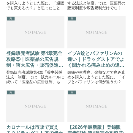
を購入しようとした際に、「通販
する法規と制度」では、医薬品の
でも買えるの？」と思ったことは
販売制度や広告規制だけでなく、
ないでしょうか。第一類医薬品は
「医薬品を適正に販売するための
薬剤師による情報提供が必要なた
ルール」も重要な学習テーマで
薬
薬
め「店舗でしか買えないので
す。特に、「医薬品の組み合わせ
は？」と考える方もいらっしゃる
販売」「懸賞・景品による広告」
でしょう。しかし、第一類医薬品
「指定濫用防止医薬品の販売ルー
は一...
ル...
登録販売者試験 第4章完全
イブA錠とバファリンAの
攻略⑤｜医薬品の広告規
違い｜ドラッグストアでよ
制・誇大広告・販売促進を
く聞かれる痛み止めの違い
徹底解説
を解説
登録販売者試験第4章「薬事関係
頭痛や生理痛、発熱などで痛み止
法規・制度」では、販売ルールに
めを購入しようとした際に、「イ
続いて「医薬品の広告規制」も重
ブとバファリンは何が違うの？」
要な学習テーマです。医薬品は人
と思ったことがある方も多いので
の健康に直接関わるため、一般の
はないでしょうか。どちらもドラ
薬
薬
商品と同じように自由な広告が認
ッグストアでよく見かける解熱鎮
められているわけではありませ
痛薬ですが、配合されている成分
ん。特に押さえておきたいのが、
は異なります。ここでは、イブ
「...
A...
カロナールは市販で買え
【2026年最新版】登録販