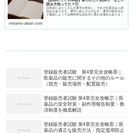
【読みにくい日本語】紛らわしい読み方・正しい
読み方知ってた？①
日本語にはたくさんの漢字が存在し、それぞれ音読みと訓
読みがあります。漢字に続くひらがなや、漢字の組合せな
ど熟語によっては例外的な読み方に変わる場合もありま
す。ここでは世間一般では間違った読み方で浸透している
ものの、本来の読み方があるものを紹...
miraino-akari.com
登録販売者試験 第4章完全攻略⑧｜
医薬品の販売に関するその他のルール
（競売・販売場所・配置販売）
登録販売者試験 第4章完全攻略⑦｜医
薬品の安全対策・副作用報告制度・救
済制度を徹底解説
登録販売者試験 第4章完全攻略⑥｜医
薬品の適正な販売方法・指定濫用防止