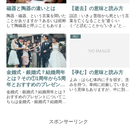
磁器と陶器の違いとは
【逝去】の意味と読み方
陶器・磁器、という言葉を聞いた
誤読：いきょ普段から死という言
ことがありますか？あるいは総称
葉を亡くなることを”逝く-い
して陶磁器と呼ぶこともありま
く-”と読むことから”いきょ”と読
す。陶磁器とはどちらも食器など
まれることがあるようです。故人
に使われている物で、陶器と磁器
に対する発言の場となりますの
雑記
雑記
は似たものを使って作られている
で、なるべく言い間違いのないよ
ことからまとめて呼びます。ここ
うにしたいですね。言葉遣いに自
では陶器と磁器の違いについて説
信のない場合は簡単な言葉でも
明...
亡...
金婚式・銀婚式？結婚周年
【孕む】の意味と読み方
とは？その①1周年から5周
よみ：はらむ体内に子を宿す。含
年とおすすめのプレゼント
みを持つ。単純に妊娠していると
いう意味もありますが、中に別の
について
金婚式・銀婚式？結婚周年とは？
物がある、というニュアンスとし
おすすめのプレゼントについてこ
ても使えます。期待の中に不安、
ちらは金婚式・銀婚式？結婚周年
正しい中に誤り、のような矛盾に
とは？その①の記事です。1周年
近いものを含むことも指します。
～5周年までの○○婚式について記
妊娠しているかどうかではな
載しています。その他の周年は下
く、...
スポンサーリンク
のリンクより他の記事もチェック
してみてください。TOPのそ...