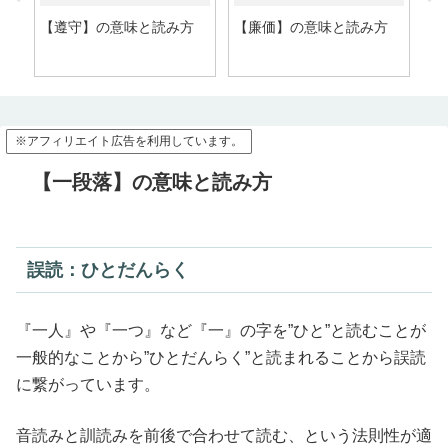
特
【遵守】の意味と読み方
【廉価】の意味と読み方
【
※アフィリエイト広告を利用しています。
【一段落】の意味と読み方
誤読：ひとだんらく
『一人』や『一つ』など『一』の字を”ひと”と読むことが
一般的なことから”ひとだんらく”と読まれることから誤読
に繋がっています。
音読みと訓読みを前後で合わせて読む、という法則性が適