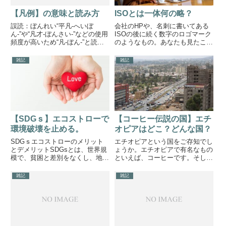
【凡例】の意味と読み方
ISOとは一体何の略？
誤読：ぼんれい“平凡-へいぼ
会社のHPや、名刺に書いてある
ん-”や“凡才-ぼんさい-”などの使用
ISOの後に続く数字のロゴマーク
頻度が高いため“凡-ぼん-”と読ま
のようなもの。あなたも見たこと
れがちです。汎用も“はんよう”と
はありませんか？入社した時の研
よみますが、“ぼんよう”と読まれ
修や、取引先との会話の中で自分
雑記
雑記
がちです。現代の予測変換は誤読
の会社はISOを取得しています！
にも幅広く対応しているので『ぼ
とか言っているし、自分の名刺に
んれい』と入力し...
も書いてある。でも、これっ...
【SDGｓ】エコストローで
【コーヒー伝説の国】エチ
環境破壊を止める。
オピアはどこ？どんな国？
SDGｓエコストローのメリット
エチオピアという国をご存知でし
とデメリットSDGsとは、世界規
ょうか。エチオピアで有名なもの
模で、貧困と差別をなくし、地球
といえば、コーヒーです。そして
と長く付き合っていけるようにし
世界遺産が9つもあります。その
ようというものですが、今回は繰
内、代表的なものにダナギル砂漠
雑記
雑記
り返し使用できる容器や器具など
というものがあります。そして、
に集まっている関心についてで
東京ではエチオピアコーヒーとカ
す。今まで何気なく使ってきた
リー（カレー）を出すエチオピ
ス...
ア...