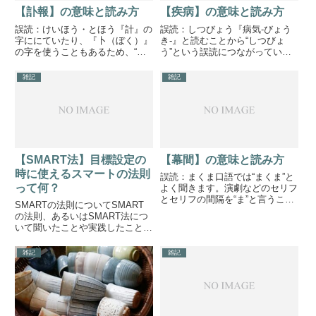
【訃報】の意味と読み方
【疾病】の意味と読み方
誤読：けいほう・とほう『計』の
誤読：しつびょう『病気-びょう
字ににていたり、『卜（ぼく）』
き-』と読むことから“しつびょ
の字を使うこともあるため、“け
う”という誤読につながっている
いほう”、“とほう”と誤読されてい
ようです。よみ：しっぺい外傷を
ます。人がなくなった際に言われ
除く、いわゆる病気といわれるも
雑記
雑記
る言葉なので注意して覚えておき
の。ウイルスなどの病原体による
ましょう。よみ：ふほう人が亡く
もの、また身体の機能不全により
なったことの知らせ。悲報は...
引き起こされるものを指しま
す。...
【SMART法】目標設定の
【幕間】の意味と読み方
時に使えるスマートの法則
誤読：まくま口語では“まくま”と
って何？
よく聞きます。演劇などのセリフ
とセリフの間隔を“ま”と言うこと
SMARTの法則についてSMART
があります。そこから誤読に繋が
の法則、あるいはSMART法につ
っているのかと推測しますが、同
いて聞いたことや実践したことは
じ漢字でも読みが異なるため、正
ありますか？ここではSMARTの
確な読み方を覚えておくと良いで
法則について解説していきます。
雑記
雑記
しょう。よみ：まくあい一幕...
概要SMARTの法則とは、目標を
立てる際に守るべき決まりを詰め
込んだフレームワーク...