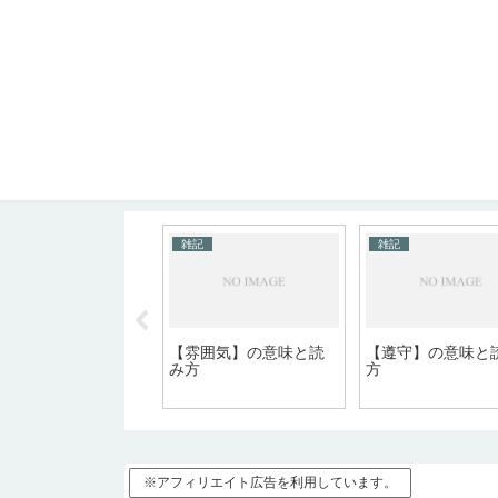
記
雑記
雑記
重複】の意味と読み
【雰囲気】の意味と読
【遵守】の意味と
み方
方
※アフィリエイト広告を利用しています。