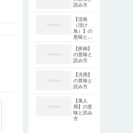
読み方
【活魚
（活け
魚）】の
意味と読
み方
【疾病】
の意味と
読み方
【汎用】
の意味と
読み方
【美人
局】の意
味と読み
方