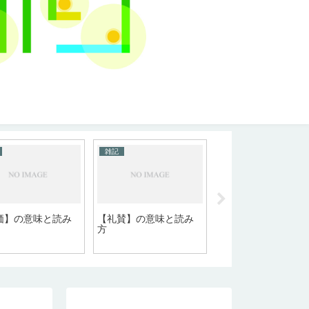
雑記
雑記
【AdobeStock】無
価】の意味と読み
【礼賛】の意味と読み
レクション追加につ
方
て