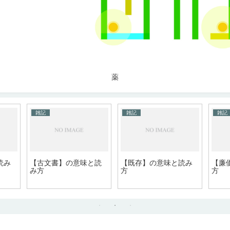
薬
雑記
雑記
雑記
読み
【古文書】の意味と読
【既存】の意味と読み
【廉
み方
方
方