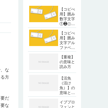
【コピぺ
用】囲み
数字文字
①❷㊂㈣
❺
【コピぺ
用】囲み
文字アル
ファベッ
ト・カタ
。
【重複】
カナ
の意味と
読み方
で、な
ある方
【活魚
（活け
魚）】の
意味と読
み方
不要だ
イブプロ
不要な
フェンと