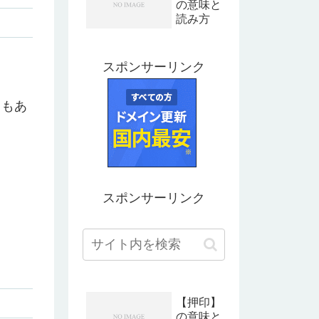
の意味と
分や特徴
読み方
を解説
スポンサーリンク
ともあ
スポンサーリンク
【押印】
の意味と