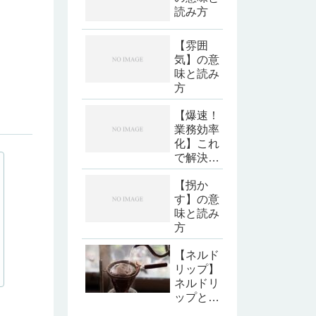
読み方
【雰囲
気】の意
味と読み
方
【爆速！
業務効率
化】これ
で解決！
明日から
【拐か
Excel
す】の意
Master（
味と読み
エクセル
方
マスタ
ー）！①
【ネルド
リップ】
ネルドリ
ップとは
何？ネル