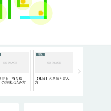
雑記
雑記
り得る（有り得
【礼賛】の意味と読み
【古文書】の意味と
】の意味と読み方
方
み方