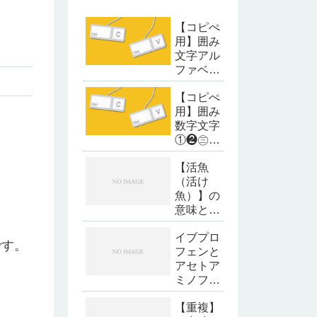
【コピぺ
用】囲み
文字アル
ファベッ
ト・カタ
【コピぺ
カナ
用】囲み
数字文字
①❷㊂㈣
❺
【活魚
（活け
魚）】の
意味と読
み方
イブプロ
です。
フェンと
アセトア
ミノフェ
ンの違い
【重複】
とは？成