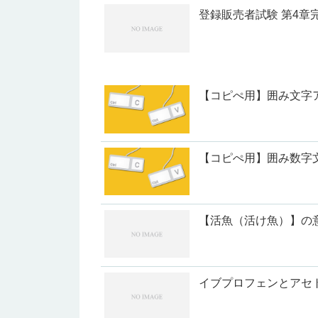
登録販売者試験 第4
【コピぺ用】囲み文字
【コピぺ用】囲み数字
【活魚（活け魚）】の
イブプロフェンとアセ