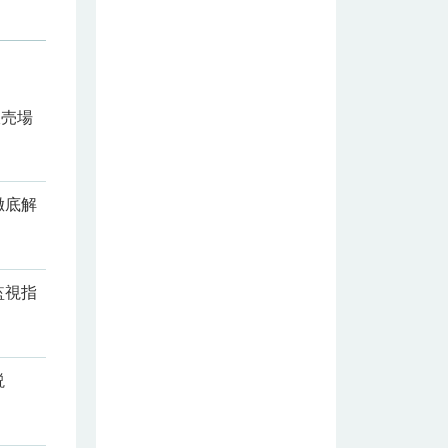
ドリップ
の起源と
新品フィ
ルターの
使い方
販売場
徹底解
監視指
説