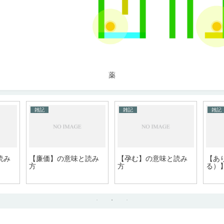
薬
雑記
雑記
雑記
読み
【廉価】の意味と読み
【孕む】の意味と読み
【あ
方
方
る）