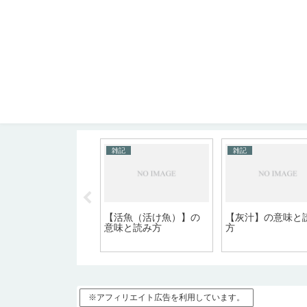
記
雑記
雑記
コピぺ用】囲み文字
【活魚（活け魚）】の
【灰汁】の意味と
ルファベット・カタ
意味と読み方
方
ナ
※アフィリエイト広告を利用しています。